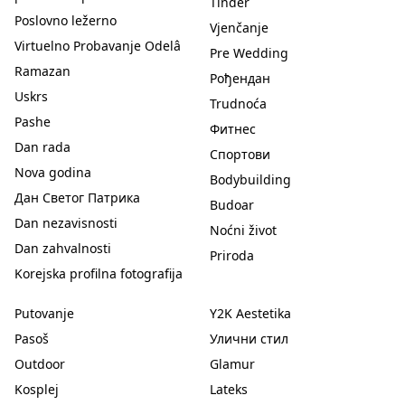
Tinder
Poslovno ležerno
Vjenčanje
Virtuelno Probavanje Odelâ
Pre Wedding
Ramazan
Рођендан
Uskrs
Trudnoća
Pashe
Фитнес
Dan rada
Спортови
Nova godina
Bodybuilding
Дан Светог Патрика
Budoar
Dan nezavisnosti
Noćni život
Dan zahvalnosti
Priroda
Korejska profilna fotografija
Putovanje
Y2K Aestetika
Pasoš
Улични стил
Outdoor
Glamur
Kosplej
Lateks