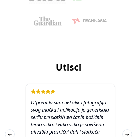
Utisci
oliko fotografija
Kao poklon, otpremila sam
acija je generisala
fotografiju svog prijatelja i aplikacij
večanih božićnih
je generisala seriju šarmantnih
slika je savršeno
portreta u različitim stilovima. Svak
 duh i slatkoću
slika je prikazala različitu temu i
Previous slide
Next 