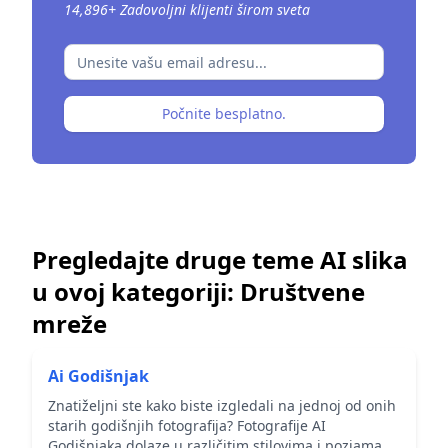
14,896
+
Zadovoljni klijenti širom sveta
Počnite besplatno.
Pregledajte druge teme AI slika
u ovoj kategoriji:
Društvene
mreže
Ai Godišnjak
Znatiželjni ste kako biste izgledali na jednoj od onih
starih godišnjih fotografija? Fotografije AI
Godišnjaka dolaze u različitim stilovima i poziama,