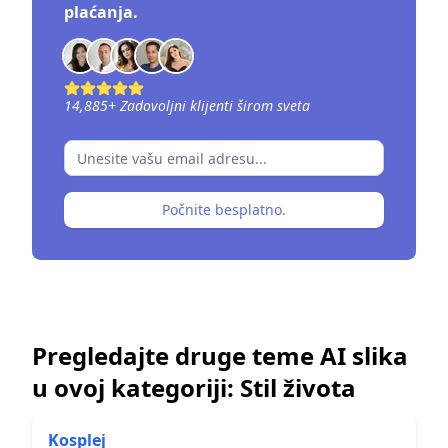
plaćanja.
14,885
+
Zadovoljni klijenti širom sveta
Počnite besplatno.
Pregledajte druge teme AI slika
u ovoj kategoriji:
Stil života
Kosplej