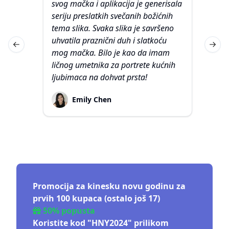
svog mačka i aplikacija je generisala
fot
seriju preslatkih svečanih božićnih
je 
tema slika. Svaka slika je savršeno
por
uhvatila praznični duh i slatkoću
sli
Previous slide
Next 
mog mačka. Bilo je kao da imam
izg
ličnog umetnika za portrete kućnih
veo
ljubimaca na dohvat prsta!
po
Emily Chen
Promocija za kinesku novu godinu za
prvih 100 kupaca (ostalo još 17)
50% popusta
Koristite kod "HNY2024" prilikom