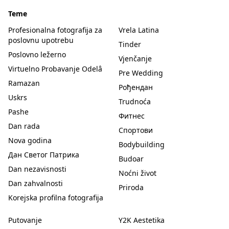
Teme
Profesionalna fotografija za
Vrela Latina
poslovnu upotrebu
Tinder
Poslovno ležerno
Vjenčanje
Virtuelno Probavanje Odelâ
Pre Wedding
Ramazan
Рођендан
Uskrs
Trudnoća
Pashe
Фитнес
Dan rada
Спортови
Nova godina
Bodybuilding
Дан Светог Патрика
Budoar
Dan nezavisnosti
Noćni život
Dan zahvalnosti
Priroda
Korejska profilna fotografija
Putovanje
Y2K Aestetika