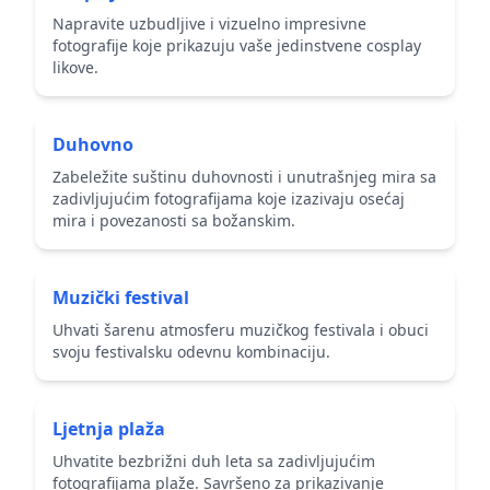
Napravite uzbudljive i vizuelno impresivne
fotografije koje prikazuju vaše jedinstvene cosplay
likove.
Duhovno
Zabeležite suštinu duhovnosti i unutrašnjeg mira sa
zadivljujućim fotografijama koje izazivaju osećaj
mira i povezanosti sa božanskim.
Muzički festival
Uhvati šarenu atmosferu muzičkog festivala i obuci
svoju festivalsku odevnu kombinaciju.
Ljetnja plaža
Uhvatite bezbrižni duh leta sa zadivljujućim
fotografijama plaže. Savršeno za prikazivanje