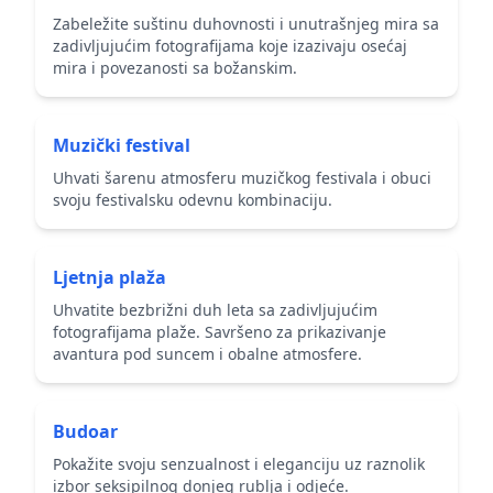
Zabeležite suštinu duhovnosti i unutrašnjeg mira sa
zadivljujućim fotografijama koje izazivaju osećaj
mira i povezanosti sa božanskim.
Muzički festival
Uhvati šarenu atmosferu muzičkog festivala i obuci
svoju festivalsku odevnu kombinaciju.
Ljetnja plaža
Uhvatite bezbrižni duh leta sa zadivljujućim
fotografijama plaže. Savršeno za prikazivanje
avantura pod suncem i obalne atmosfere.
Budoar
Pokažite svoju senzualnost i eleganciju uz raznolik
izbor seksipilnog donjeg rublja i odjeće.