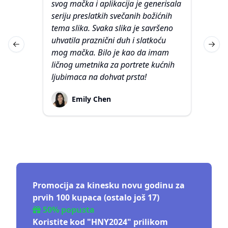
svog mačka i aplikacija je generisala
fot
seriju preslatkih svečanih božićnih
je 
tema slika. Svaka slika je savršeno
por
uhvatila praznični duh i slatkoću
sli
Previous slide
Next 
mog mačka. Bilo je kao da imam
izg
ličnog umetnika za portrete kućnih
veo
ljubimaca na dohvat prsta!
po
Emily Chen
Promocija za kinesku novu godinu za
prvih 100 kupaca (ostalo još 17)
50% popusta
Koristite kod "HNY2024" prilikom