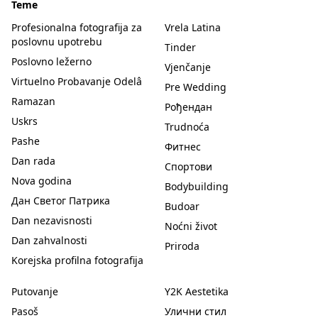
Teme
Profesionalna fotografija za
Vrela Latina
poslovnu upotrebu
Tinder
Poslovno ležerno
Vjenčanje
Virtuelno Probavanje Odelâ
Pre Wedding
Ramazan
Рођендан
Uskrs
Trudnoća
Pashe
Фитнес
Dan rada
Спортови
Nova godina
Bodybuilding
Дан Светог Патрика
Budoar
Dan nezavisnosti
Noćni život
Dan zahvalnosti
Priroda
Korejska profilna fotografija
Putovanje
Y2K Aestetika
Pasoš
Улични стил