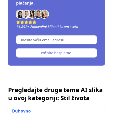
plaćanja.
14,892
+
Zadovoljni klijenti širom sveta
Počnite besplatno.
Pregledajte druge teme AI slika
u ovoj kategoriji:
Stil života
Duhovno