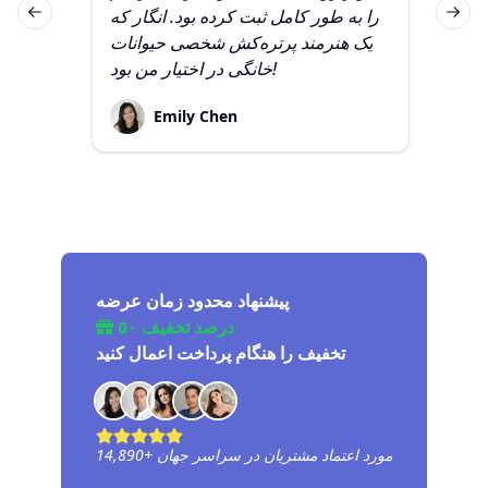
انه
را به طور کامل ثبت کرده بود. انگار که
Previous slide
Next 
ق و
یک هنرمند پرتره‌کش شخصی حیوانات
خانگی در اختیار من بود!
Emily Chen
پیشنهاد محدود زمان عرضه
۵۰ درصد تخفیف
تخفیف را هنگام پرداخت اعمال کنید
مورد اعتماد مشتریان در سراسر جهان
+
14,890