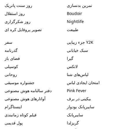
تمرین بدنسازی
روز سنت پاتریک
Boudoir
روز استقلال
Nightlife
روز شکرگزاری
طبیعت
تصویر پروفایل کره ای
جزء زیبایی Y2K
سفر
سبک خیابانی
گذرنامه
گیرا
فضای باز
لاتکس
کوسپلی
لباس‌های شنا
روحانی
امتحان ایجادی لباس
جشنواره موسیقی
Pink Fever
دفتر سالنامه هوش مصنوعی
بیکینی در برف
آواتارهای هوش مصنوعی
سایبرپانک بودوار
اینستاگرام
سایبرپانک
فیلم کوتاه زمانبندی
گریزلدا
پول قدیمی