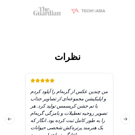
نظرات
ستم
من چندین عکس از گربه‌ام را آپلود کردم
 از
و اپلیکیشن مجموعه‌ای از تصاویر جذاب
تلف
با تم جشن کریسمس تولید کرد. هر
 به
تصویر روحیه تعطیلات و بامزگی گربه‌ام
انه
را به طور کامل ثبت کرده بود. انگار که
Previous slide
Next 
ق و
یک هنرمند پرتره‌کش شخصی حیوانات
خانگی در اختیار من بود!