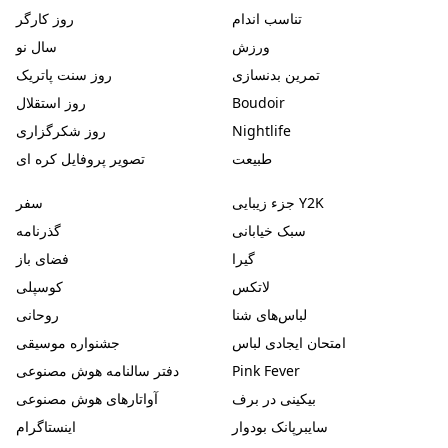
تناسب اندام
روز کارگر
ورزش
سال نو
تمرین بدنسازی
روز سنت پاتریک
Boudoir
روز استقلال
Nightlife
روز شکرگزاری
طبیعت
تصویر پروفایل کره ای
جزء زیبایی Y2K
سفر
سبک خیابانی
گذرنامه
گیرا
فضای باز
لاتکس
کوسپلی
لباس‌های شنا
روحانی
امتحان ایجادی لباس
جشنواره موسیقی
Pink Fever
دفتر سالنامه هوش مصنوعی
بیکینی در برف
آواتارهای هوش مصنوعی
سایبرپانک بودوار
اینستاگرام