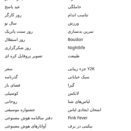
حاملگی
عید پاسخ
تناسب اندام
روز کارگر
ورزش
سال نو
تمرین بدنسازی
روز سنت پاتریک
Boudoir
روز استقلال
Nightlife
روز شکرگزاری
طبیعت
تصویر پروفایل کره ای
جزء زیبایی Y2K
سفر
سبک خیابانی
گذرنامه
گیرا
فضای باز
لاتکس
کوسپلی
لباس‌های شنا
روحانی
امتحان ایجادی لباس
جشنواره موسیقی
Pink Fever
دفتر سالنامه هوش مصنوعی
بیکینی در برف
آواتارهای هوش مصنوعی