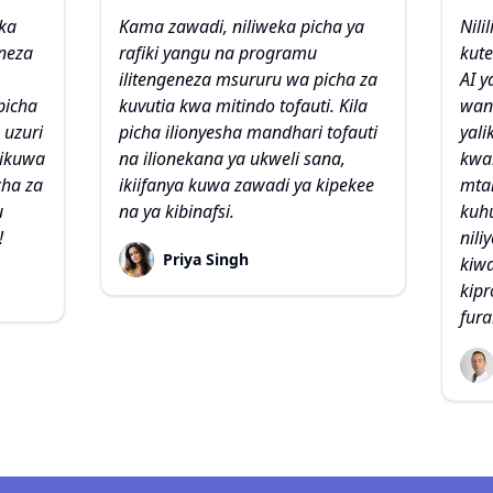
ka
Kama zawadi, niliweka picha ya
Nili
neza
rafiki yangu na programu
kut
ilitengeneza msururu wa picha za
AI y
picha
kuvutia kwa mitindo tofauti. Kila
wan
 uzuri
picha ilionyesha mandhari tofauti
yali
likuwa
na ilionekana ya ukweli sana,
kwa
ha za
ikiifanya kuwa zawadi ya kipekee
mta
u
na ya kibinafsi.
kuh
!
nili
Priya Singh
kiw
kipr
fura