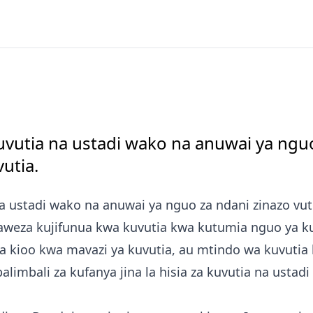
uvutia na ustadi wako na anuwai ya nguo
utia.
a ustadi wako na anuwai ya nguo za ndani zinazo vut
naweza kujifunua kwa kuvutia kwa kutumia nguo ya ku
kioo kwa mavazi ya kuvutia, au mtindo wa kuvutia
alimbali za kufanya jina la hisia za kuvutia na ustad