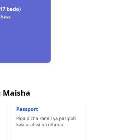
17 bado)
dhaa.
:
Maisha
Passport
Piga picha kamili ya pasipoti
kwa urahisi na mtindo.