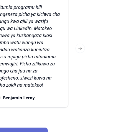
litumia programu hili
engeneza picha ya kichwa cha
angu kwa ajili ya wasifu
gu wa LinkedIn. Matokeo
kuwa ya kushangaza kiasi
mba watu wangu wa
ndao walianza kuniuliza
Next slide
usu mpiga picha mtaalamu
yemwajiri. Picha zilikuwa za
ango cha juu na za
ofesheno, siwezi kuwa na
ha zaidi na matokeo!
Benjamin Leroy