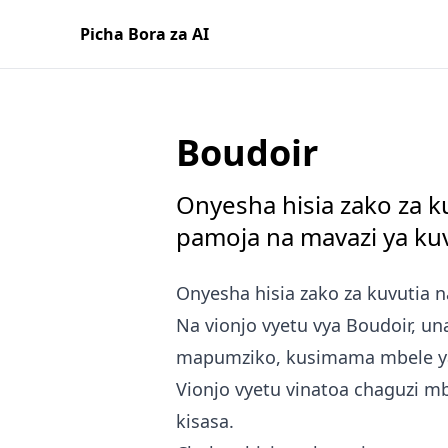
Picha Bora za AI
Boudoir
Onyesha hisia zako za k
pamoja na mavazi ya kuv
Onyesha hisia zako za kuvutia n
Na vionjo vyetu vya Boudoir, u
mapumziko, kusimama mbele ya 
Vionjo vyetu vinatoa chaguzi mb
kisasa.