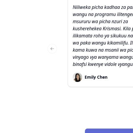
Niliweka picha kadhaa za pa
wangu na programu ilitenge
msururu wa picha nzuri za
kusherehekea Krismasi. Kila 
ilikamata roho ya sikukuu na
wa paka wangu kikamilifu. I
kama kuwa na msanii wa pic
Previous slide
vinyago vya wanyama wang
binafsi kwenye vidole vyangu
Emily Chen