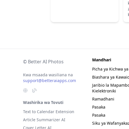
Mandhari
© Better AI Photos
Picha ya Kichwa ya
Kwa msaada wasiliana na
Biashara ya Kawai
support@betteraiapps.com
Jaribio la Mapamb
Kielektroniki
Ramadhani
Washirika wa Tovuti
Pasaka
Text to Calendar Extension
Pasaka
Article Summarizer AI
Siku ya Wafanyakaz
Cover Letter AI