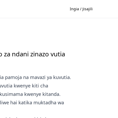
Ingia / Jisajili
 za ndani zinazo vutia
ia pamoja na mavazi ya kuvutia.
vutia kwenye kiti cha
 kusimama kwenye kitanda.
i liwe hai katika muktadha wa