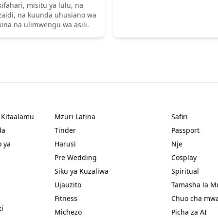
kifahari, misitu ya lulu, na
zaidi, na kuunda uhusiano wa
kina na ulimwengu wa asili.
 Kitaalamu
Mzuri Latina
Safiri
da
Tinder
Passport
o ya
Harusi
Nje
Pre Wedding
Cosplay
Siku ya Kuzaliwa
Spiritual
Ujauzito
Tamasha la Mu
Fitness
Chuo cha mwa
i
Michezo
Picha za AI