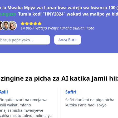
 la Mwaka Mpya wa Lunar kwa wateja wa kwanza 100 (
punguzo
Tumia kodi "HNY2024" wakati wa malipo ya bi
14,885
+
Wateja Wenye Furaha Duniani Kote
Anza Bure
zingine za picha za AI katika jamii hii
Asili
Safiri
Zingatia uzuri na umoja wa
Safiri duniani na piga picha
asili wakati mfano
kutoka Paris hadi Tokyo.
anajizamisha mwenyewe
katika misitu tulivu, milima ya