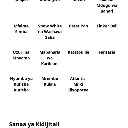
Mdogo wa
Bahari
Mfalme
Snow White
Peter Pan
Tinker Bell
Simba
na Wachawi
Saba
Uzuri na
Mabaharia
Ratatouille
Fantasia
Mnyama
wa
Karibiani
Nyumba ya
Mrembo
Atlantis:
Kufisha
Kulala
Milki
Kutisha
Iliyopotea
Sanaa ya Kidijitali