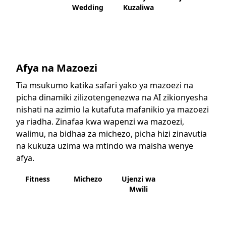
Wedding
Kuzaliwa
Afya na Mazoezi
Tia msukumo katika safari yako ya mazoezi na
picha dinamiki zilizotengenezwa na AI zikionyesha
nishati na azimio la kutafuta mafanikio ya mazoezi
ya riadha. Zinafaa kwa wapenzi wa mazoezi,
walimu, na bidhaa za michezo, picha hizi zinavutia
na kukuza uzima wa mtindo wa maisha wenye
afya.
Fitness
Michezo
Ujenzi wa
Mwili