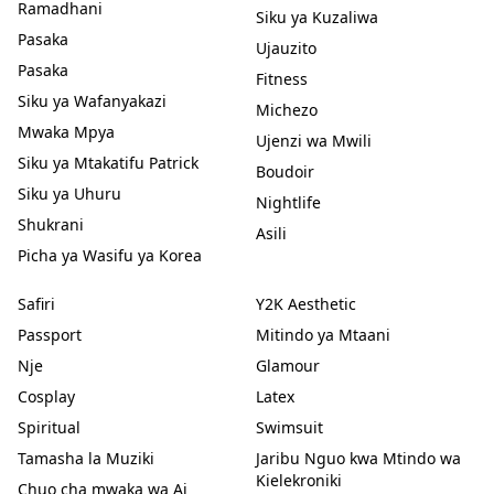
Ramadhani
Siku ya Kuzaliwa
Pasaka
Ujauzito
Pasaka
Fitness
Siku ya Wafanyakazi
Michezo
Mwaka Mpya
Ujenzi wa Mwili
Siku ya Mtakatifu Patrick
Boudoir
Siku ya Uhuru
Nightlife
Shukrani
Asili
Picha ya Wasifu ya Korea
Safiri
Y2K Aesthetic
Passport
Mitindo ya Mtaani
Nje
Glamour
Cosplay
Latex
Spiritual
Swimsuit
Tamasha la Muziki
Jaribu Nguo kwa Mtindo wa
Kielekroniki
Chuo cha mwaka wa Ai