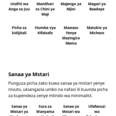
Utafiti wa
Mandhari
Majengo ya
Magari ya
Anga za Juu
za Chini ya
Mjini
Baadaye
Maji
Picha za
Viumbe vya
Mawazo
Matukio ya
kidijitali
Kifalsafa
Yenye
Michezo
Mazingira
Mema
Sanaa ya Mstari
Punguza picha zako kuwa sanaa ya mistari yenye
mvuto, ukiangazia umbo na nafasi ili kuunda picha
za kupendeza zenye mtindo wa minimalist.
Sanaa ya
Sura za
Sanaa ya
Ufafanuzi
Mistari ya
Wanyama
Mstari wa
wa