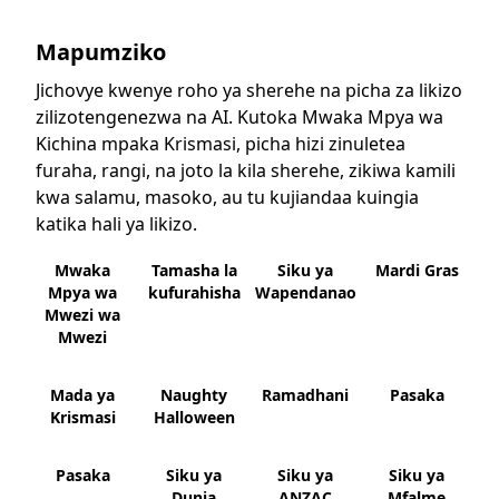
Mapumziko
Jichovye kwenye roho ya sherehe na picha za likizo
zilizotengenezwa na AI. Kutoka Mwaka Mpya wa
Kichina mpaka Krismasi, picha hizi zinuletea
furaha, rangi, na joto la kila sherehe, zikiwa kamili
kwa salamu, masoko, au tu kujiandaa kuingia
katika hali ya likizo.
Mwaka
Tamasha la
Siku ya
Mardi Gras
Mpya wa
kufurahisha
Wapendanao
Mwezi wa
Mwezi
Mada ya
Naughty
Ramadhani
Pasaka
Krismasi
Halloween
Pasaka
Siku ya
Siku ya
Siku ya
Dunia
ANZAC
Mfalme