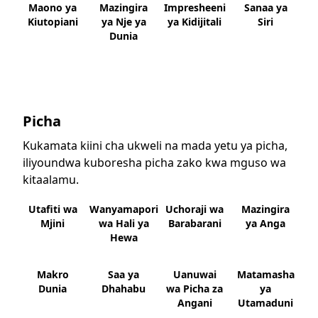
Maono ya
Mazingira
Impresheeni
Sanaa ya
Kiutopiani
ya Nje ya
ya Kidijitali
Siri
Dunia
Picha
Kukamata kiini cha ukweli na mada yetu ya picha,
iliyoundwa kuboresha picha zako kwa mguso wa
kitaalamu.
Utafiti wa
Wanyamapori
Uchoraji wa
Mazingira
Mjini
wa Hali ya
Barabarani
ya Anga
Hewa
Makro
Saa ya
Uanuwai
Matamasha
Dunia
Dhahabu
wa Picha za
ya
Angani
Utamaduni