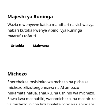
Majeshi ya Runinga
Wazia mwenyewe katika mandhari na vichwa vya
habari kutoka kwenye vipindi vya Runinga
maarufu tofauti.
Griselda
Mabwana
Michezo
Sherehekea msisimko wa mchezo na picha za
michezo zilizotengenezwa na AI ambazo
hukamata hatua, shauku, na ushindi wa michezo.
Sawa kwa mashabiki, wanamichezo, na mashirika
ya michezo, picha hizi zinaleta roho ya ushindani