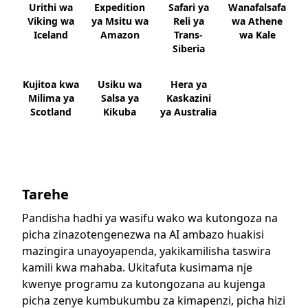
Urithi wa
Expedition
Safari ya
Wanafalsafa
Viking wa
ya Msitu wa
Reli ya
wa Athene
Iceland
Amazon
Trans-
wa Kale
Siberia
Kujitoa kwa
Usiku wa
Hera ya
Milima ya
Salsa ya
Kaskazini
Scotland
Kikuba
ya Australia
Tarehe
Pandisha hadhi ya wasifu wako wa kutongoza na
picha zinazotengenezwa na AI ambazo huakisi
mazingira unayoyapenda, yakikamilisha taswira
kamili kwa mahaba. Ukitafuta kusimama nje
kwenye programu za kutongozana au kujenga
picha zenye kumbukumbu za kimapenzi, picha hizi