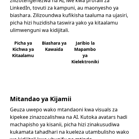
zilizotengenezwa na AI, iwe kwa profaili za
LinkedIn, tovuti za kampuni, au maonyesho ya
biashara. Zilizoundwa kufikisha taaluma na ujasiri,
picha hizi huzidisha taswira yako ya kitaalamu
ulimwenguni wa kidijitali.
Picha ya
Biashara ya
Jaribio la
Kichwa ya
Kawaida
Mapambo
Kitaalamu
ya
Kielektroniki
Mitandao ya Kijamii
Geuza uwepo wako mtandaoni kwa visuals za
kipekee zinazozalishwa na AI. Kutoka avatars hadi
machapisho ya kisanii, picha hizi zinakusudiwa
kukamata tahadhari na kueleza utambulisho wako