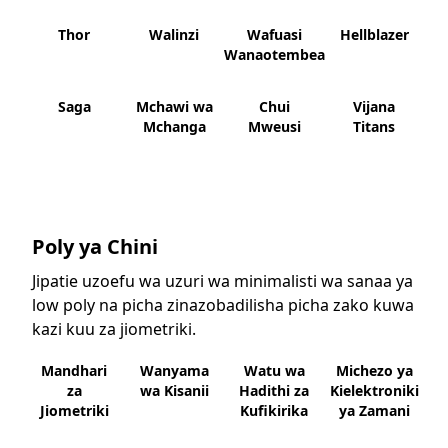
Thor
Walinzi
Wafuasi
Hellblazer
Wanaotembea
Saga
Mchawi wa
Chui
Vijana
Mchanga
Mweusi
Titans
Poly ya Chini
Jipatie uzoefu wa uzuri wa minimalisti wa sanaa ya
low poly na picha zinazobadilisha picha zako kuwa
kazi kuu za jiometriki.
Mandhari
Wanyama
Watu wa
Michezo ya
za
wa Kisanii
Hadithi za
Kielektroniki
Jiometriki
Kufikirika
ya Zamani