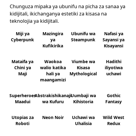
Chunguza mipaka ya ubunifu na picha za sanaa ya
kidijitali, ikichanganya estetiki za kisasa na
teknolojia ya kidijitali.
Miji ya
Mazingira
Ubunifu wa
Nafasi ya
Cyberpunk
ya
Steampunk
Sayansi ya
Kufikirika
Kisayansi
Mataifa ya
Waokoa
Viumbe wa
Hadithi
Chini ya
walio katika
Kisasa
iliyotiwa
Maji
hali ya
Mythological
uchawi
maangamizi
Superheroes
Abstrakishikanaji
Uumbaji wa
Gothic
Maadui
wa Kufuru
Kihistoria
Fantasy
Utopias za
Neon Noir
Uchawi wa
Wild West
Roboti
Uhalisia
Redux