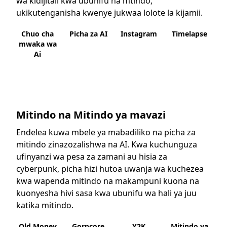
wa kidijitali kwa ubunifu na mtindo,
ukikutenganisha kwenye jukwaa lolote la kijamii.
Chuo cha
Picha za AI
Instagram
Timelapse
mwaka wa
Ai
Mitindo na Mitindo ya mavazi
Endelea kuwa mbele ya mabadiliko na picha za
mitindo zinazozalishwa na AI. Kwa kuchunguza
ufinyanzi wa pesa za zamani au hisia za
cyberpunk, picha hizi hutoa uwanja wa kuchezea
kwa wapenda mitindo na makampuni kuona na
kuonyesha hivi sasa kwa ubunifu wa hali ya juu
katika mitindo.
Old Money
Gorpcore
Y2K
Mitindo ya