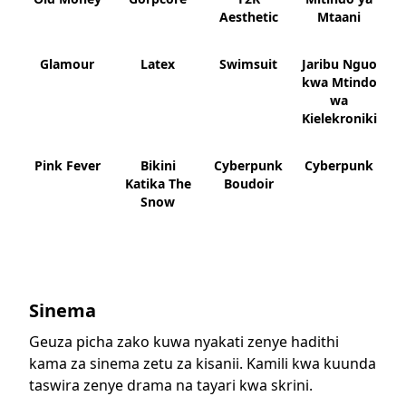
Aesthetic
Mtaani
Glamour
Latex
Swimsuit
Jaribu Nguo
kwa Mtindo
wa
Kielekroniki
Pink Fever
Bikini
Cyberpunk
Cyberpunk
Katika The
Boudoir
Snow
Sinema
Geuza picha zako kuwa nyakati zenye hadithi
kama za sinema zetu za kisanii. Kamili kwa kuunda
taswira zenye drama na tayari kwa skrini.