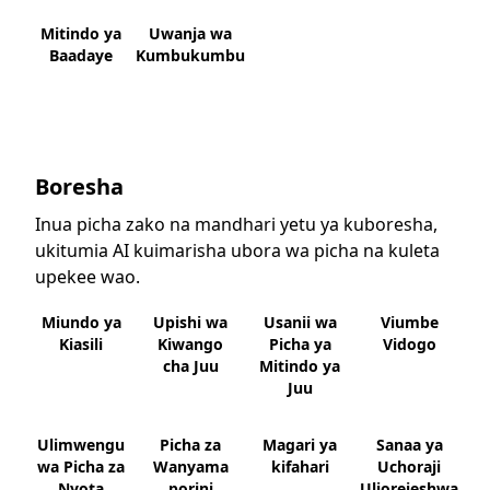
Mitindo ya
Uwanja wa
Baadaye
Kumbukumbu
Boresha
Inua picha zako na mandhari yetu ya kuboresha,
ukitumia AI kuimarisha ubora wa picha na kuleta
upekee wao.
Miundo ya
Upishi wa
Usanii wa
Viumbe
Kiasili
Kiwango
Picha ya
Vidogo
cha Juu
Mitindo ya
Juu
Ulimwengu
Picha za
Magari ya
Sanaa ya
wa Picha za
Wanyama
kifahari
Uchoraji
Nyota
porini
Uliorejeshwa