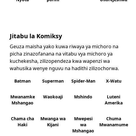
Jitabu la Komiksy
Geuza maisha yako kuwa riwaya ya michoro na
picha zinazofanana na vitabu vya michoro ya
kuchekesha, zilizopendeza kwa wapenzi wa
wahusika wenye nguvu na hadithi zilizochorwa.
Batman
Superman
Spider-Man
X-Watu
Mwanamke
Waokoaji
Mshindo
Luteni
Mshangao
Amerika
Chama cha
Mwanga wa
Mwepesi
Chuma
Haki
Kijani
wa
Mwanamume
Mshangao