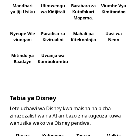
Mandhari
Ulimwengu
Barabara za
Viumbe Vya
ya Jiji Usiku
wa Kidijitali
Kutafakari
Kimitandao
Mapema.
Nyeupe Vile
Paradiso za
Mahali pa
Uasi wa
viungani
Kivitualini
Kiteknolojia
Neon
Mitindo ya
Uwanja wa
Baadaye
Kumbukumbu
Tabia ya Disney
Lete uchawi wa Disney kwa maisha na picha
zinazozalishwa na AI ambazo zinakugeuza kuwa
wahusika wako wa Disney pendwa.
Shujaa
Kufungwa
Tarzan
Malkia