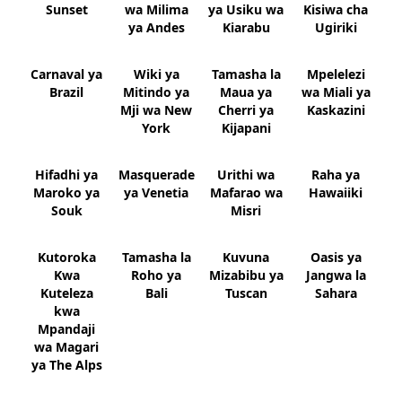
Sunset
wa Milima
ya Usiku wa
Kisiwa cha
ya Andes
Kiarabu
Ugiriki
Carnaval ya
Wiki ya
Tamasha la
Mpelelezi
Brazil
Mitindo ya
Maua ya
wa Miali ya
Mji wa New
Cherri ya
Kaskazini
York
Kijapani
Hifadhi ya
Masquerade
Urithi wa
Raha ya
Maroko ya
ya Venetia
Mafarao wa
Hawaiiki
Souk
Misri
Kutoroka
Tamasha la
Kuvuna
Oasis ya
Kwa
Roho ya
Mizabibu ya
Jangwa la
Kuteleza
Bali
Tuscan
Sahara
kwa
Mpandaji
wa Magari
ya The Alps