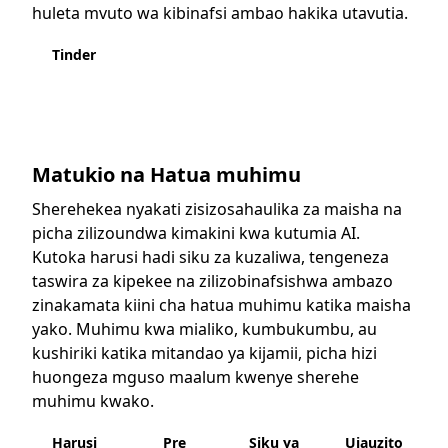
huleta mvuto wa kibinafsi ambao hakika utavutia.
Tinder
Matukio na Hatua muhimu
Sherehekea nyakati zisizosahaulika za maisha na
picha zilizoundwa kimakini kwa kutumia AI.
Kutoka harusi hadi siku za kuzaliwa, tengeneza
taswira za kipekee na zilizobinafsishwa ambazo
zinakamata kiini cha hatua muhimu katika maisha
yako. Muhimu kwa mialiko, kumbukumbu, au
kushiriki katika mitandao ya kijamii, picha hizi
huongeza mguso maalum kwenye sherehe
muhimu kwako.
Harusi
Pre
Siku ya
Ujauzito