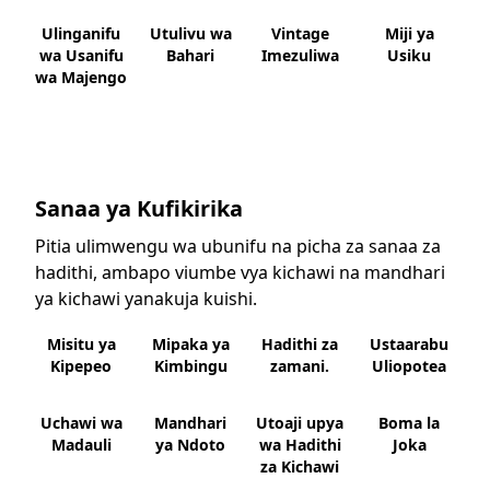
Ulinganifu
Utulivu wa
Vintage
Miji ya
wa Usanifu
Bahari
Imezuliwa
Usiku
wa Majengo
Sanaa ya Kufikirika
Pitia ulimwengu wa ubunifu na picha za sanaa za
hadithi, ambapo viumbe vya kichawi na mandhari
ya kichawi yanakuja kuishi.
Misitu ya
Mipaka ya
Hadithi za
Ustaarabu
Kipepeo
Kimbingu
zamani.
Uliopotea
Uchawi wa
Mandhari
Utoaji upya
Boma la
Madauli
ya Ndoto
wa Hadithi
Joka
za Kichawi