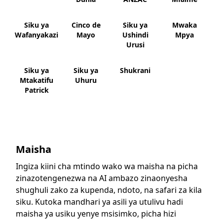
Siku ya
Cinco de
Siku ya
Mwaka
Wafanyakazi
Mayo
Ushindi
Mpya
Urusi
Siku ya
Siku ya
Shukrani
Mtakatifu
Uhuru
Patrick
Maisha
Ingiza kiini cha mtindo wako wa maisha na picha
zinazotengenezwa na AI ambazo zinaonyesha
shughuli zako za kupenda, ndoto, na safari za kila
siku. Kutoka mandhari ya asili ya utulivu hadi
maisha ya usiku yenye msisimko, picha hizi