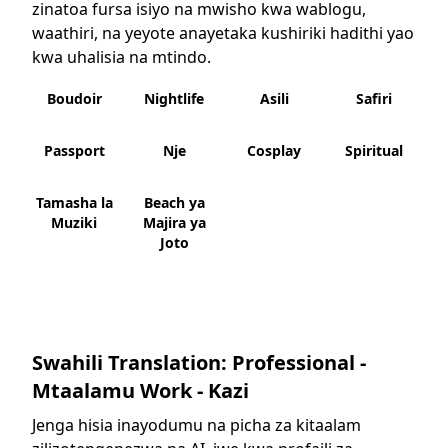
zinatoa fursa isiyo na mwisho kwa wablogu,
waathiri, na yeyote anayetaka kushiriki hadithi yao
kwa uhalisia na mtindo.
Boudoir
Nightlife
Asili
Safiri
Passport
Nje
Cosplay
Spiritual
Tamasha la
Beach ya
Muziki
Majira ya
Joto
Swahili Translation: Professional -
Mtaalamu Work - Kazi
Jenga hisia inayodumu na picha za kitaalam