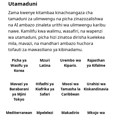
Utamaduni
Zama kwenye kitambaa kinachoangaza cha
tamaduni za ulimwengu na picha zinazozalishwa
na AI ambazo zinaleta urithi wa ulimwengu karibu
nawe. Kamilifu kwa walimu, wasafiri, na wapenzi
wa utamaduni, picha hizi zinatoa dirisha kuelekea
mila, mavazi, na mandhari ambazo huchora
tofauti za mawasiliano ya kibinadamu.
Picha ya
Mzuri
Urembo wa
Rajasthan
Wasifu ya
Latina
Kiparis.
ya Kifalme
Korea
Mavazi ya
Hifadhi ya
Msosi wa
Urahisi wa
Barabarani
Kiafrika ya
Tamasha la
Kiskandinavia
ya Mjini
Safari
Caribbean
Tokyo
Mediterranean
Mpelelezi
Makadirio
Mkojo wa