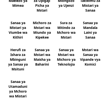
Maelezo ya
za Upigaji
Miongozo
Takwimu za
Mimea
Picha ya
ya Ujenzi
Mistari ya
Mstari
Sanaa
Sanaa ya
Michoro za
Sura za
Sanaa ya
Mistari ya
Mstari wa
Mitindo za
Mandala
Viumbe wa
Miundo ya
Mchoro wa
Laini ya
Kithiri
Kipekee
Mstari
Sanaa
Herufi za
Sanaa ya
Sanaa ya
Mstari wa
Ishara za
Mstari wa
Mstari wa
Sanaa ya
Mbinguni
Maisha ya
Michoro ya
Vipande vya
ya Sanaa ya
Baharini
Teknolojia
Komici
Msituni
Sanaa ya
Utamaduni
ya Mchoro
wa Mistari