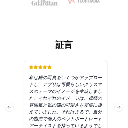
証言
私は猫の写真をいくつかアップロー
プ
ドし、アプリは可愛らしいクリスマ
ッ
スのテーマのイメージを生成しまし
ス
た。それぞれのイメージは、祝祭の
を
雰囲気と私の猫の可愛さを完璧に捉
異
Previous slide
Next 
えていました。それはまるで、自分
ル
の指先で個人のペットポートレート
た
アーティストを持っているようでし