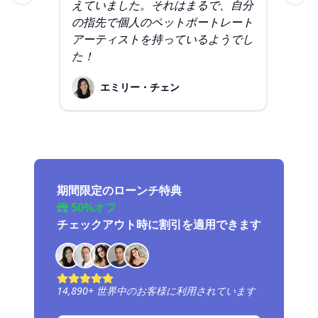
えていました。それはまるで、自分
ル
の指先で個人のペットポートレート
た
アーティストを持っているようでし
た！
エミリー・チェン
期間限定のローンチ特典
50%オフ
チェックアウト時に割引を適用できます
14,890
+
世界中のお客様に利用されています