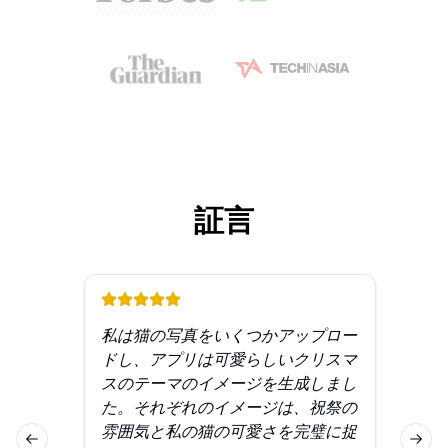
証言
私は猫の写真をいくつかアップロー
プ
ドし、アプリは可愛らしいクリスマ
ッ
スのテーマのイメージを生成しまし
ス
た。それぞれのイメージは、祝祭の
を
雰囲気と私の猫の可愛さを完璧に捉
異
Previous slide
Next 