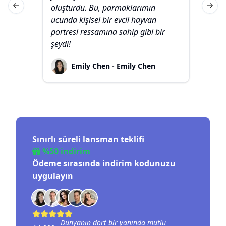
oluşturdu. Bu, parmaklarımın
tem
Previous slide
Next 
ucunda kişisel bir evcil hayvan
gör
portresi ressamına sahip gibi bir
kiş
şeydi!
Emily Chen - Emily Chen
Sınırlı süreli lansman teklifi
%50 indirim
Ödeme sırasında indirim kodunuzu
uygulayın
Dünyanın dört bir yanında mutlu