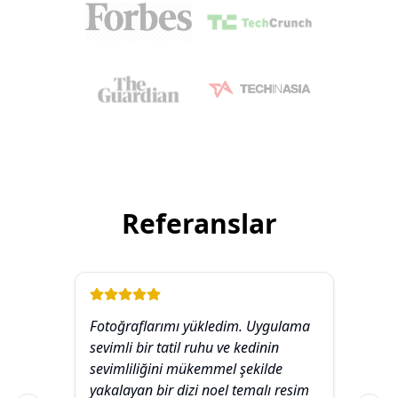
Referanslar
Fotoğraflarımı yükledim. Uygulama
Bir
sevimli bir tatil ruhu ve kedinin
fot
sevimliliğini mükemmel şekilde
far
yakalayan bir dizi noel temalı resim
olu