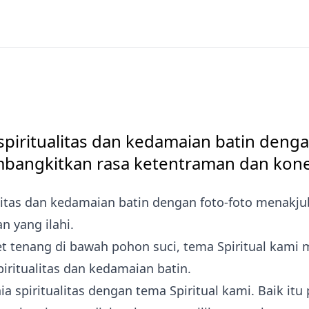
spiritualitas dan kedamaian batin denga
angkitkan rasa ketentraman dan koneks
ualitas dan kedamaian batin dengan foto-foto menak
 yang ilahi.
et tenang di bawah pohon suci, tema Spiritual kam
iritualitas dan kedamaian batin.
 spiritualitas dengan tema Spiritual kami. Baik itu