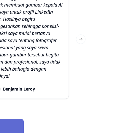
uk membuat gambar kepala AI
 saya untuk profil LinkedIn
. Hasilnya begitu
gesankan sehingga koneksi-
ksi saya mulai bertanya
da saya tentang fotografer
Next slide
esional yang saya sewa.
bar-gambar tersebut begitu
m dan profesional, saya tidak
a lebih bahagia dengan
lnya!
Benjamin Leroy