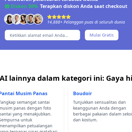
Diskon 50%
Terapkan diskon Anda saat checkout
14,888
+
Pelanggan puas di seluruh dunia
Mulai Gratis
I lainnya dalam kategori ini:
Gaya h
Pantai Musim Panas
Boudoir
Tangkap semangat santai
Tunjukkan sensualitas dan
musim panas dengan foto
keanggunan Anda dengan
pantai yang menakjubkan.
berbagai pakaian dalam seks
Sempurna untuk
dan kostum.
menampilkan petualangan
yang terpapar sinar matahari