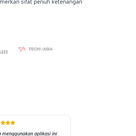
merkan sifat penuh ketenangan
a menggunakan aplikasi ini