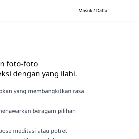
Masuk / Daftar
n foto-foto
i dengan yang ilahi.
jubkan yang membangkitkan rasa
i menawarkan beragam pilihan
 pose meditasi atau potret