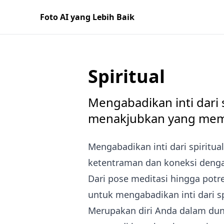
Foto AI yang Lebih Baik
Spiritual
Mengabadikan inti dari 
menakjubkan yang memb
Mengabadikan inti dari spirit
ketentraman dan koneksi dengan
Dari pose meditasi hingga potr
untuk mengabadikan inti dari sp
Merupakan diri Anda dalam dunia