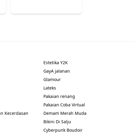
Estetika Y2K
GayA jalanan
Glamour
Lateks
Pakaian renang
Pakaian Coba Virtual
n Kecerdasan
Demam Merah Muda
Bikini Di Salju
Cyberpunk Boudoir