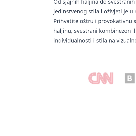
Od sjajnih haljina do svestrani
jedinstvenog stila i oživjeti je
Prihvatite oštru i provokativnu 
haljinu, svestrani kombinezon il
individualnosti i stila na vizual