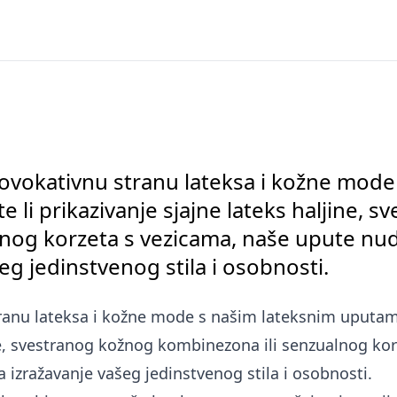
rovokativnu stranu lateksa i kožne mode
e li prikazivanje sjajne lateks haljine, 
lnog korzeta s vezicama, naše upute nu
šeg jedinstvenog stila i osobnosti.
tranu lateksa i kožne mode s našim lateksnim uputama
ine, svestranog kožnog kombinezona ili senzualnog ko
 izražavanje vašeg jedinstvenog stila i osobnosti.