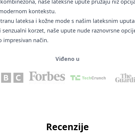
h kombinezona, naše lateksne upute pružaju niz opcija
 u modernom kontekstu.
stranu lateksa i kožne mode s našim lateksnim uputama
i senzualni korzet, naše upute nude raznovrsne opcije
no impresivan način.
Viđeno u
Recenzije