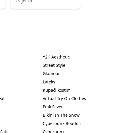
krajolika.
Y2K Aesthetic
Street Style
Glamour
Lateks
Kupaći kostim
val
Virtual Try On Clothes
Pink Fever
Bikini In The Snow
Cyberpunk Boudoir
ečak
Cyberpunk