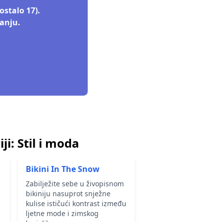
stalo 17).
anju.
ji:
Stil i moda
Bikini In The Snow
Zabilježite sebe u živopisnom
bikiniju nasuprot snježne
kulise ističući kontrast između
ljetne mode i zimskog