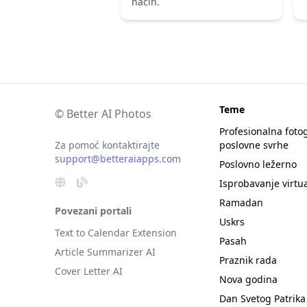
način.
Teme
© Better AI Photos
Profesionalna fotog
Za pomoć kontaktirajte
poslovne svrhe
support@betteraiapps.com
Poslovno ležerno
Isprobavanje virtua
Ramadan
Povezani portali
Uskrs
Text to Calendar Extension
Pasah
Article Summarizer AI
Praznik rada
Cover Letter AI
Nova godina
Dan Svetog Patrika