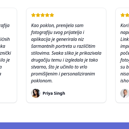
afija
Kao poklon, prenijela sam
Kori
fotografiju svog prijatelja i
napr
ićnih
aplikacija je generirala niz
Link
aka
šarmantnih portreta u različitim
impr
znički
stilovima. Svaka slika je prikazivala
poče
lo je
drugačiju temu i izgledala je tako
foto
a
stvarno, što je učinilo to vrlo
su b
a
promišljenim i personaliziranim
nisa
poklonom.
ish
Priya Singh