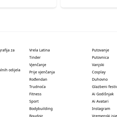
rafija za
Vrela Latina
Putovanje
Tinder
Putovnica
Vjenčanje
Vanjski
lnih odijela
Prije vjenčanja
Cosplay
Rođendan
Duhovno
Trudnoća
Glazbeni festi
Fitness
Ai Godišnjak
Sport
Ai Avatari
Bodybuilding
Instagram
Boudoir
Vremenski isj