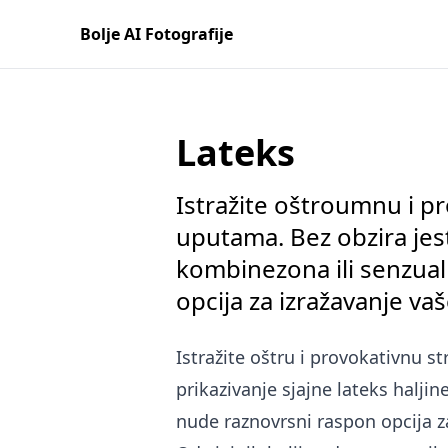
Bolje AI Fotografije
Lateks
Istražite oštroumnu i p
uputama. Bez obzira jest
kombinezona ili senzua
opcija za izražavanje va
Istražite oštru i provokativnu s
prikazivanje sjajne lateks halj
nude raznovrsni raspon opcija za