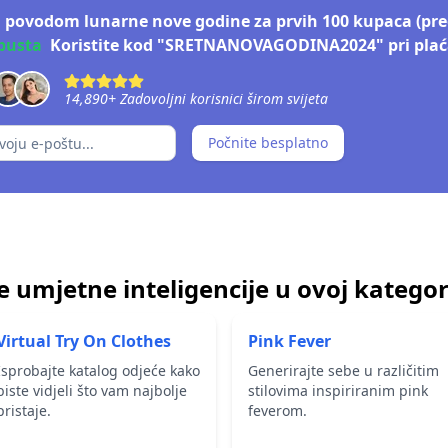
 povodom lunarne nove godine za prvih 100 kupaca (preo
pusta
Koristite kod "SRETNANOVAGODINA2024" pri plać
14,890
+
Zadovoljni korisnici širom svijeta
Počnite besplatno
 umjetne inteligencije u ovoj kategori
Virtual Try On Clothes
Pink Fever
Isprobajte katalog odjeće kako
Generirajte sebe u različitim
biste vidjeli što vam najbolje
stilovima inspiriranim pink
pristaje.
feverom.