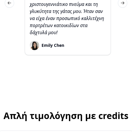
χριστουγεννιάτικο πνεύμα και τη
κά
Previous slide
Next 
γλυκύτητα της γάτας μου. Ήταν σαν
κα
να είχα έναν προσωπικό καλλιτέχνη
πορτρέτων κατοικιδίων στα
δάχτυλά μου!
Emily Chen
Απλή τιμολόγηση με credits