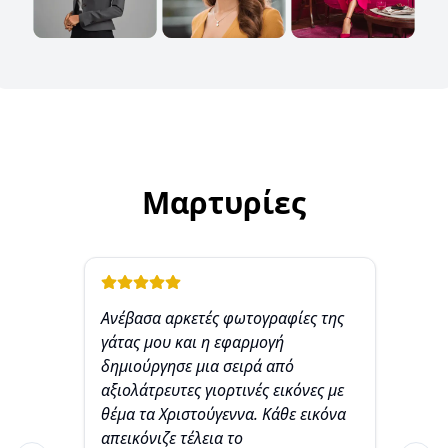
Μαρτυρίες
Ανέβασα αρκετές φωτογραφίες της
Ως
γάτας μου και η εφαρμογή
το
δημιούργησε μια σειρά από
δημ
αξιολάτρευτες γιορτινές εικόνες με
πορ
θέμα τα Χριστούγεννα. Κάθε εικόνα
εικ
απεικόνιζε τέλεια το
θέμ